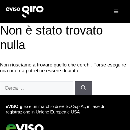
Vai
al
Men
contenuto
Non è stato trovato
nulla
Non riusciamo a trovare quello che cerchi. Forse eseguire
una ricerca potrebbe essere di aiuto.
Ricerca
per:
eVISO giro
è un marchio di eVISO S.p.A., in fase di
registrazione in Unione Europea e USA